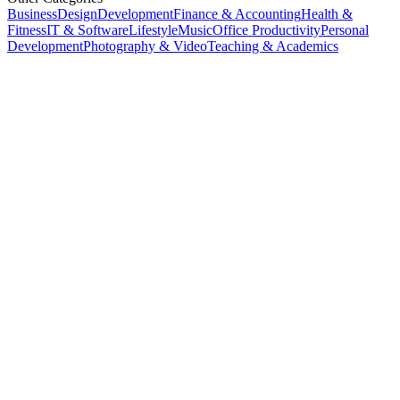
Business
Design
Development
Finance & Accounting
Health &
Fitness
IT & Software
Lifestyle
Music
Office Productivity
Personal
Development
Photography & Video
Teaching & Academics