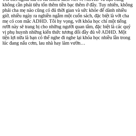
không cần phải tiêu tốn thêm tiền bạc thêm ở đây. Tuy nhiên, không
phải cha mẹ nào cũng có đủ thời gian và sức khỏe để dành nhiều
giờ, nhiều ngày ra nghiền ngẫm một cuốn sách, đặc biệt là với cha
mẹ có con mắc ADHD. Tôi hy vọng, với khóa học chỉ một tiếng
rưỡi này sẽ trang bị cho những người quan tâm, đặc biệt là các quý
vị phụ huynh những kiến thức tương đối đầy đủ về ADHD. Một
tiện lợi nữa là bạn có thể nghe đi nghe lại khóa học nhiều lần trong
lúc đang nấu cơm, lau nhà hay làm vườn…