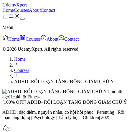
UdemyXpert
Home
Courses
About
Contact
Menu
Home
Courses
About
Contact
© 2026 UdemyXpert. All rights reserved.
Home
Courses
ADHD- RỐI LOẠN TĂNG ĐỘNG GIẢM CHÚ Ý
1 month
ago
Health & Fitness
[100% OFF] ADHD- RỐI LOẠN TĂNG ĐỘNG GIẢM CHÚ Ý
ADHD: đặc điểm, nguyên nhân, cơ hội hồi phục | Parenting | Rối
loạn tăng động | Psychology | Tâm lý học | Children| 2025
5