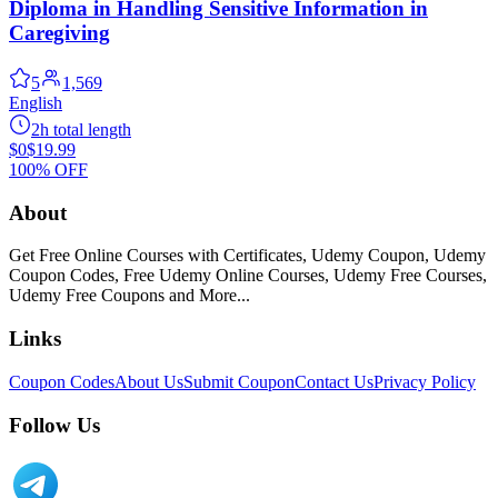
Diploma in Handling Sensitive Information in
Caregiving
5
1,569
English
2h total length
$0
$19.99
100% OFF
About
Get Free Online Courses with Certificates, Udemy Coupon, Udemy
Coupon Codes, Free Udemy Online Courses, Udemy Free Courses,
Udemy Free Coupons and More...
Links
Coupon Codes
About Us
Submit Coupon
Contact Us
Privacy Policy
Follow Us