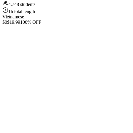
4,748 students
1h total length
Vietnamese
$0
$19.99
100% OFF