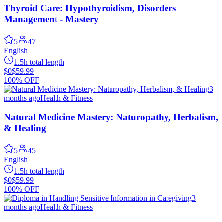
Thyroid Care: Hypothyroidism, Disorders
Management - Mastery
5
47
English
1.5h total length
$0
$59.99
100% OFF
3
months ago
Health & Fitness
Natural Medicine Mastery: Naturopathy, Herbalism,
& Healing
5
45
English
1.5h total length
$0
$59.99
100% OFF
3
months ago
Health & Fitness