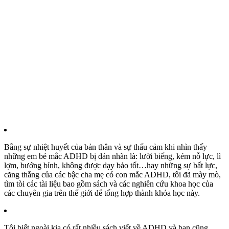
Bằng sự nhiệt huyết của bản thân và sự thấu cảm khi nhìn thấy
những em bé mắc ADHD bị dán nhãn là: lười biếng, kém nỗ lực, lì
lợm, bướng bỉnh, không được dạy bảo tốt…hay những sự bất lực,
căng thẳng của các bậc cha mẹ có con mắc ADHD, tôi đã mày mò,
tìm tòi các tài liệu bao gồm sách và các nghiên cứu khoa học của
các chuyên gia trên thế giới để tổng hợp thành khóa học này.
Tôi biết ngoài kia có rất nhiều sách viết về ADHD và bạn cũng