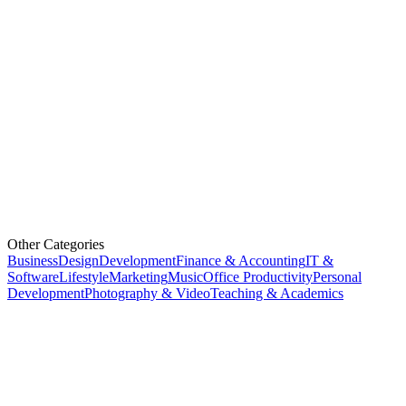
Other Categories
Business
Design
Development
Finance & Accounting
IT &
Software
Lifestyle
Marketing
Music
Office Productivity
Personal
Development
Photography & Video
Teaching & Academics