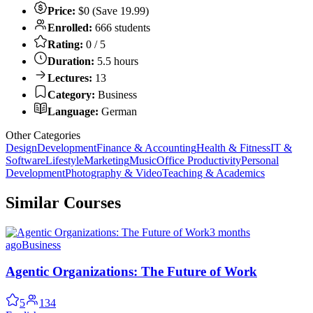
Price:
$0 (Save 19.99)
Enrolled:
666 students
Rating:
0 / 5
Duration:
5.5 hours
Lectures:
13
Category:
Business
Language:
German
Other Categories
Design
Development
Finance & Accounting
Health & Fitness
IT &
Software
Lifestyle
Marketing
Music
Office Productivity
Personal
Development
Photography & Video
Teaching & Academics
Similar Courses
3 months
ago
Business
Agentic Organizations: The Future of Work
5
134