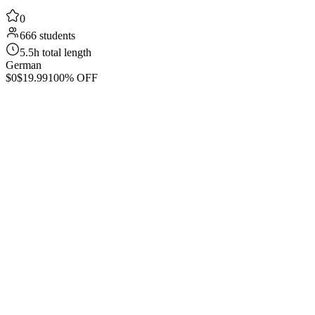
0
666 students
5.5h total length
German
$0
$19.99
100% OFF