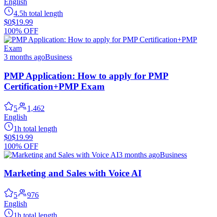
English
4.5h total length
$0
$19.99
100% OFF
3 months ago
Business
PMP Application: How to apply for PMP
Certification+PMP Exam
5
1,462
English
1h total length
$0
$19.99
100% OFF
3 months ago
Business
Marketing and Sales with Voice AI
5
976
English
1h total length