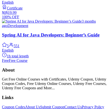
English
Certificate
$0
$19.99
100% OFF
3 months
ago
Development
Spring AI for Java Developers: Beginner’s Guide
5
551
English
1h total length
Free
Free Course
About
Get Free Online Courses with Certificates, Udemy Coupon, Udemy
Coupon Codes, Free Udemy Online Courses, Udemy Free Courses,
Udemy Free Coupons and More...
Links
Coupon Codes
About Us
Submit Coupon
Contact Us
Privacy Policy