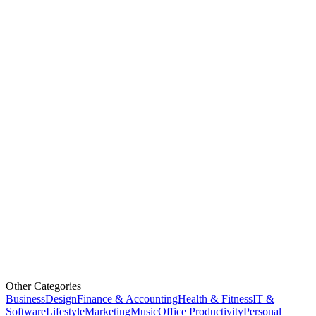
Other Categories
Business
Design
Finance & Accounting
Health & Fitness
IT &
Software
Lifestyle
Marketing
Music
Office Productivity
Personal