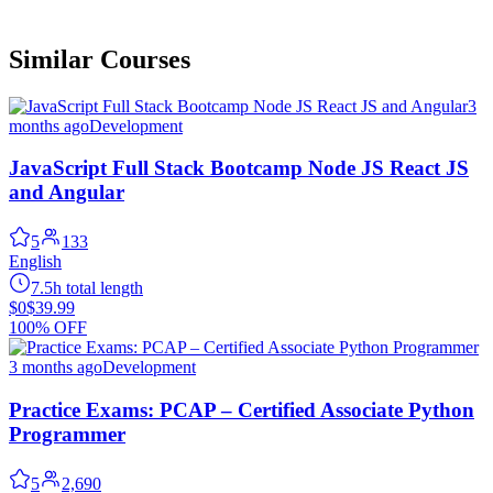
Similar Courses
3
months ago
Development
JavaScript Full Stack Bootcamp Node JS React JS
and Angular
5
133
English
7.5h total length
$0
$39.99
100% OFF
3 months ago
Development
Practice Exams: PCAP – Certified Associate Python
Programmer
5
2,690