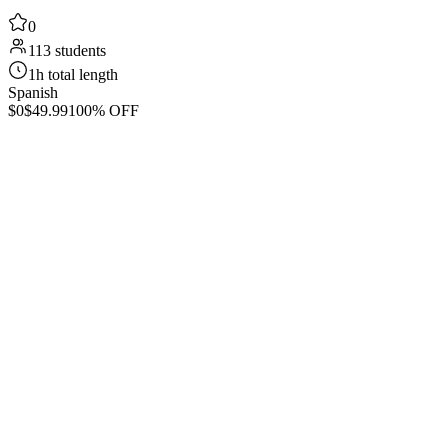
0
113 students
1h total length
Spanish
$0
$49.99
100% OFF