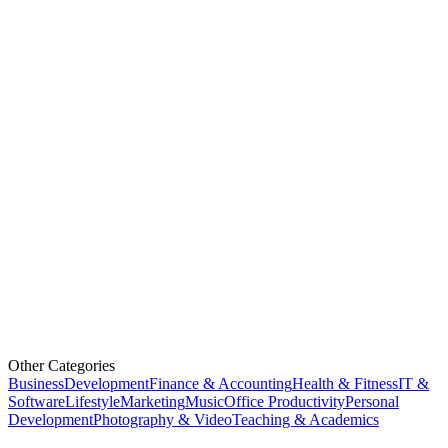
Other Categories
Business
Development
Finance & Accounting
Health & Fitness
IT &
Software
Lifestyle
Marketing
Music
Office Productivity
Personal
Development
Photography & Video
Teaching & Academics