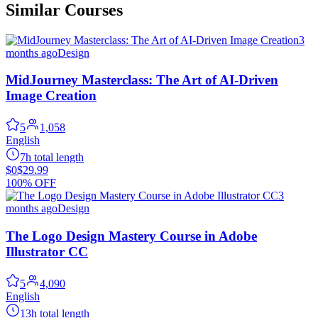
Similar Courses
3
months ago
Design
MidJourney Masterclass: The Art of AI-Driven
Image Creation
5
1,058
English
7h total length
$0
$29.99
100% OFF
3
months ago
Design
The Logo Design Mastery Course in Adobe
Illustrator CC
5
4,090
English
13h total length