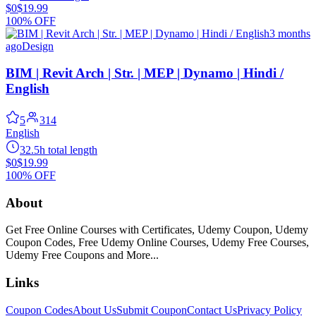
$0
$19.99
100% OFF
3 months
ago
Design
BIM | Revit Arch | Str. | MEP | Dynamo | Hindi /
English
5
314
English
32.5h total length
$0
$19.99
100% OFF
About
Get Free Online Courses with Certificates, Udemy Coupon, Udemy
Coupon Codes, Free Udemy Online Courses, Udemy Free Courses,
Udemy Free Coupons and More...
Links
Coupon Codes
About Us
Submit Coupon
Contact Us
Privacy Policy