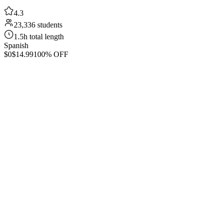
4.3
23,336 students
1.5h total length
Spanish
$0
$14.99
100% OFF