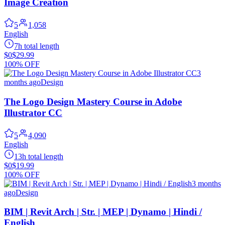
Image Creation
5
1,058
English
7h total length
$0
$29.99
100% OFF
3
months ago
Design
The Logo Design Mastery Course in Adobe
Illustrator CC
5
4,090
English
13h total length
$0
$19.99
100% OFF
3 months
ago
Design
BIM | Revit Arch | Str. | MEP | Dynamo | Hindi /
English