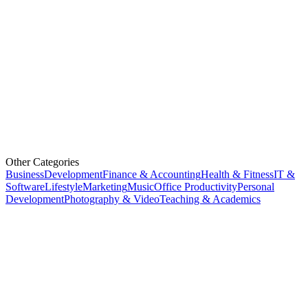
Other Categories
Business
Development
Finance & Accounting
Health & Fitness
IT &
Software
Lifestyle
Marketing
Music
Office Productivity
Personal
Development
Photography & Video
Teaching & Academics