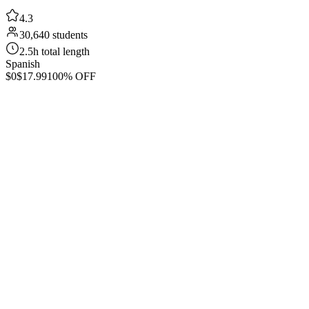
4.3
30,640 students
2.5h total length
Spanish
$0
$17.99
100% OFF