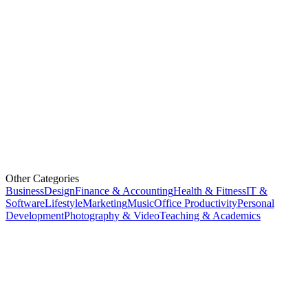
Other Categories
Business
Design
Finance & Accounting
Health & Fitness
IT &
Software
Lifestyle
Marketing
Music
Office Productivity
Personal
Development
Photography & Video
Teaching & Academics