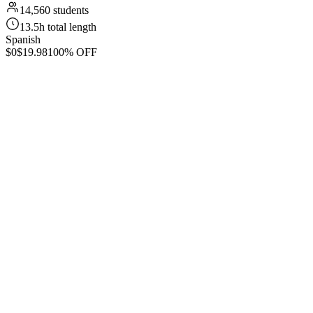
14,560 students
13.5h total length
Spanish
$0
$19.98
100% OFF