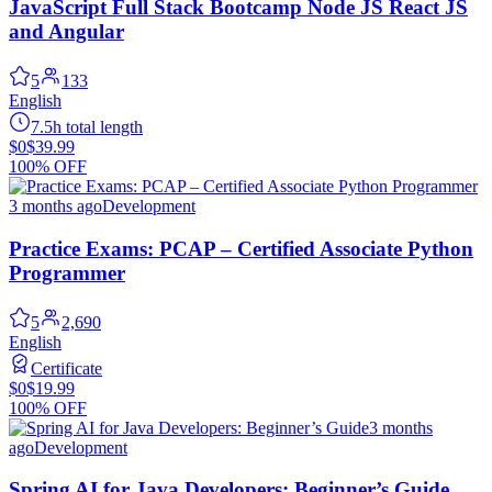
JavaScript Full Stack Bootcamp Node JS React JS
and Angular
5
133
English
7.5h total length
$0
$39.99
100% OFF
3 months ago
Development
Practice Exams: PCAP – Certified Associate Python
Programmer
5
2,690
English
Certificate
$0
$19.99
100% OFF
3 months
ago
Development
Spring AI for Java Developers: Beginner’s Guide