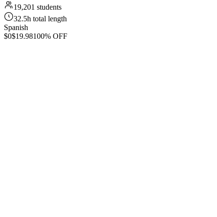
19,201 students
32.5h total length
Spanish
$0
$19.98
100% OFF