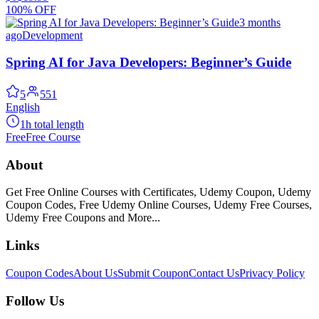
100% OFF
3 months
ago
Development
Spring AI for Java Developers: Beginner’s Guide
5
551
English
1h total length
Free
Free Course
About
Get Free Online Courses with Certificates, Udemy Coupon, Udemy
Coupon Codes, Free Udemy Online Courses, Udemy Free Courses,
Udemy Free Coupons and More...
Links
Coupon Codes
About Us
Submit Coupon
Contact Us
Privacy Policy
Follow Us