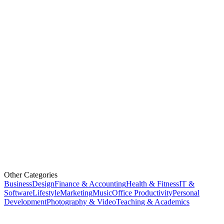
Other Categories
Business
Design
Finance & Accounting
Health & Fitness
IT &
Software
Lifestyle
Marketing
Music
Office Productivity
Personal
Development
Photography & Video
Teaching & Academics