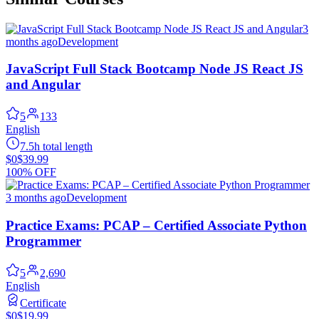
3
months ago
Development
JavaScript Full Stack Bootcamp Node JS React JS
and Angular
5
133
English
7.5h total length
$0
$39.99
100% OFF
3 months ago
Development
Practice Exams: PCAP – Certified Associate Python
Programmer
5
2,690
English
Certificate
$0
$19.99