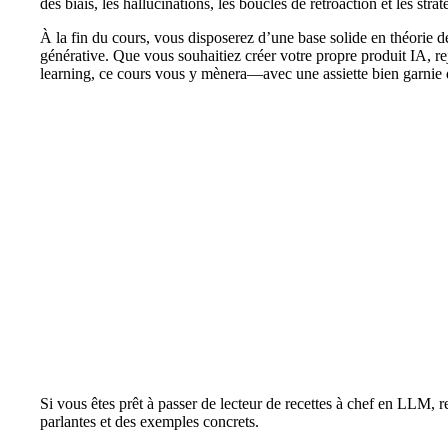
des biais, les hallucinations, les boucles de rétroaction et les str
À la fin du cours, vous disposerez d’une base solide en théorie d
générative. Que vous souhaitiez créer votre propre produit IA, 
learning, ce cours vous y mènera—avec une assiette bien garnie de
Si vous êtes prêt à passer de lecteur de recettes à chef en LLM
parlantes et des exemples concrets.