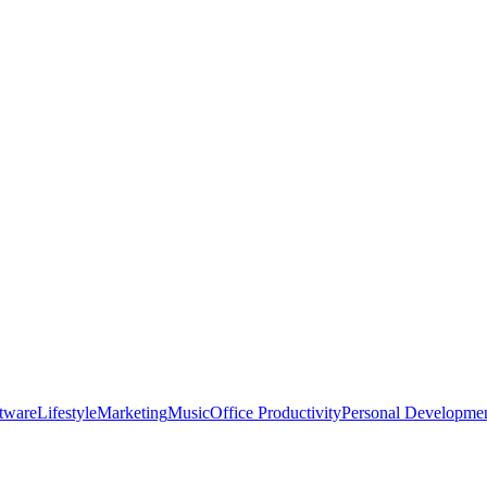
tware
Lifestyle
Marketing
Music
Office Productivity
Personal Developme