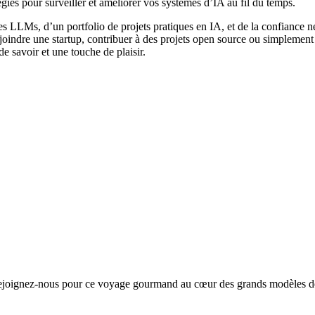
atégies pour surveiller et améliorer vos systèmes d’IA au fil du temps.
es LLMs, d’un portfolio de projets pratiques en IA, et de la confiance 
rejoindre une startup, contribuer à des projets open source ou simplem
 savoir et une touche de plaisir.
, rejoignez-nous pour ce voyage gourmand au cœur des grands modèles d