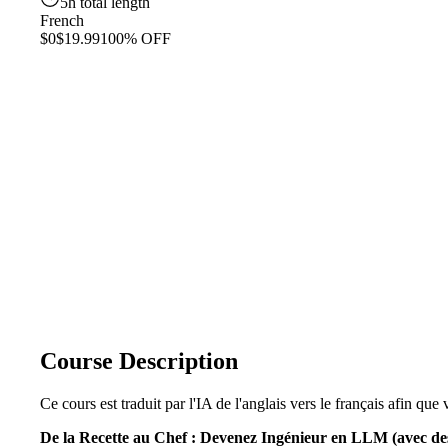
5h total length
French
$0
$19.99
100% OFF
Course Description
Ce cours est traduit par l'IA de l'anglais vers le français afin q
De la Recette au Chef : Devenez Ingénieur en LLM (avec des