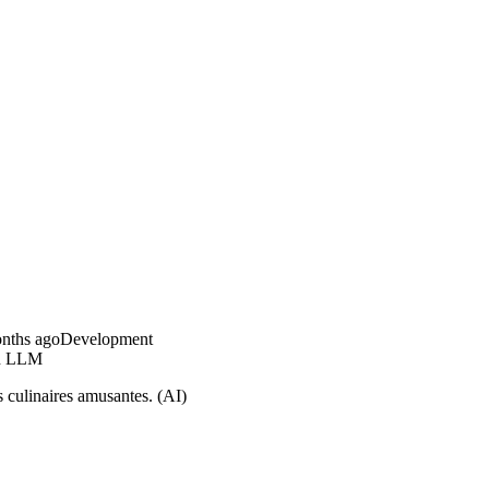
nths ago
Development
en LLM
 culinaires amusantes. (AI)