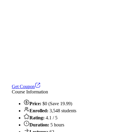
Get Coupon
Course Information
Price:
$0 (Save 19.99)
Enrolled:
3,548 students
Rating:
4.1 / 5
Duration:
5 hours
Lectures:
62