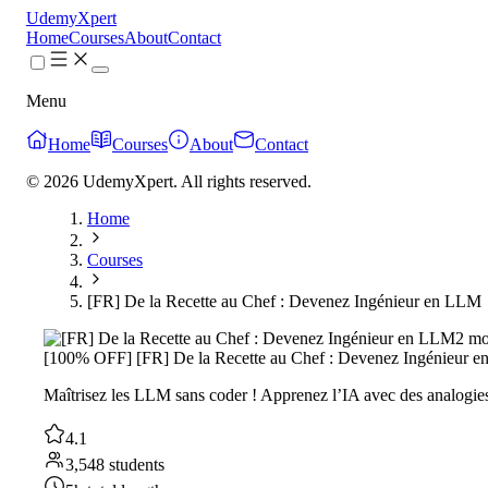
UdemyXpert
Home
Courses
About
Contact
Menu
Home
Courses
About
Contact
© 2026 UdemyXpert. All rights reserved.
Home
Courses
[FR] De la Recette au Chef : Devenez Ingénieur en LLM
2 mo
[100% OFF] [FR] De la Recette au Chef : Devenez Ingénieur 
Maîtrisez les LLM sans coder ! Apprenez l’IA avec des analogies
4.1
3,548 students