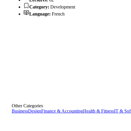
Category:
Development
Language:
French
Other Categories
Business
Design
Finance & Accounting
Health & Fitness
IT & Sof