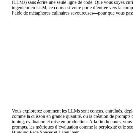
(LLMs) sans écrire une seule ligne de code. Que vous soyez curie
ingénieur en LLM, ce cours est votre porte d’entrée vers la co
l’aide de métaphores culinaires savoureuses—pour que vous passie
Vous explorerez comment les LLMs sont conçus, entraînés, déploy
comme la cuisson en grande quantité, ou la création de prompts 
tuning, évaluation et mise en production. À la fin du cours, vous 
prompts, les métriques d’évaluation comme la perplexité et le s
Hugging Face Spaces et LangChain.