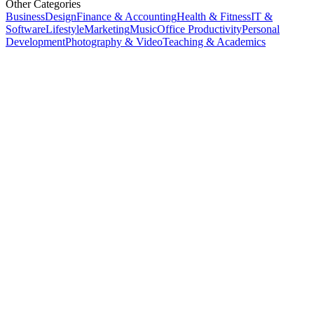
Other Categories
Business
Design
Finance & Accounting
Health & Fitness
IT &
Software
Lifestyle
Marketing
Music
Office Productivity
Personal
Development
Photography & Video
Teaching & Academics