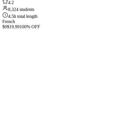
4.2
8,324 students
4.5h total length
French
$0
$19.99
100% OFF