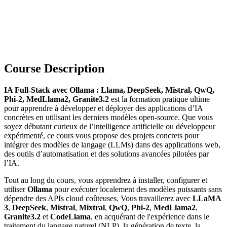
Course Description
IA Full-Stack avec Ollama : Llama, DeepSeek, Mistral, QwQ,
Phi-2, MedLlama2, Granite3.2
est la formation pratique ultime
pour apprendre à développer et déployer des applications d’IA
concrètes en utilisant les derniers modèles open-source. Que vous
soyez débutant curieux de l’intelligence artificielle ou développeur
expérimenté, ce cours vous propose des projets concrets pour
intégrer des modèles de langage (LLMs) dans des applications web,
des outils d’automatisation et des solutions avancées pilotées par
l’IA.
Tout au long du cours, vous apprendrez à installer, configurer et
utiliser
Ollama
pour exécuter localement des modèles puissants sans
dépendre des APIs cloud coûteuses. Vous travaillerez avec
LLaMA
3
,
DeepSeek
,
Mistral
,
Mixtral
,
QwQ
,
Phi-2
,
MedLlama2
,
Granite3.2
et
CodeLlama
, en acquérant de l'expérience dans le
traitement du langage naturel (NLP), la génération de texte, la