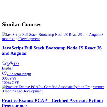
Similar Courses
3
months ago
Development
JavaScript Full Stack Bootcamp Node JS React JS
and Angular
5
133
English
7.5h total length
$0
$39.99
100% OFF
3 months ago
Development
Practice Exams: PCAP – Certified Associate Python
Programmer