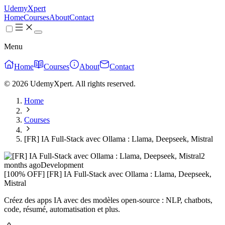
UdemyXpert
Home
Courses
About
Contact
Menu
Home
Courses
About
Contact
© 2026 UdemyXpert. All rights reserved.
Home
Courses
[FR] IA Full-Stack avec Ollama : Llama, Deepseek, Mistral
2
months ago
Development
[100% OFF] [FR] IA Full-Stack avec Ollama : Llama, Deepseek,
Mistral
Créez des apps IA avec des modèles open-source : NLP, chatbots,
code, résumé, automatisation et plus.