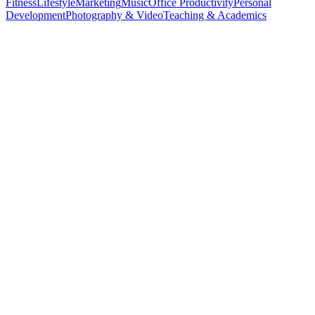
Fitness
Lifestyle
Marketing
Music
Office Productivity
Personal
Development
Photography & Video
Teaching & Academics