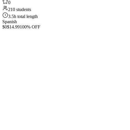
0
210 students
3.5h total length
Spanish
$0
$14.99
100% OFF