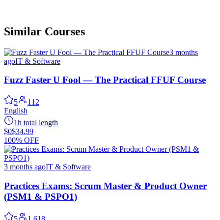
Similar Courses
3 months
ago
IT & Software
Fuzz Faster U Fool — The Practical FFUF Course
5
112
English
1h total length
$0
$34.99
100% OFF
3 months ago
IT & Software
Practices Exams: Scrum Master & Product Owner
(PSM1 & PSPO1)
5
1,618