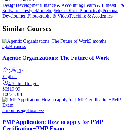
Design
Development
Finance & Accounting
Health & Fitness
IT &
Software
Lifestyle
Marketing
Music
Office Productivity
Personal
Development
Photography & Video
Teaching & Academics
Similar Courses
3 months
ago
Business
Agentic Organizations: The Future of Work
5
134
English
4.5h total length
$0
$19.99
100% OFF
3 months ago
Business
PMP Application: How to apply for PMP
Certification+PMP Exam