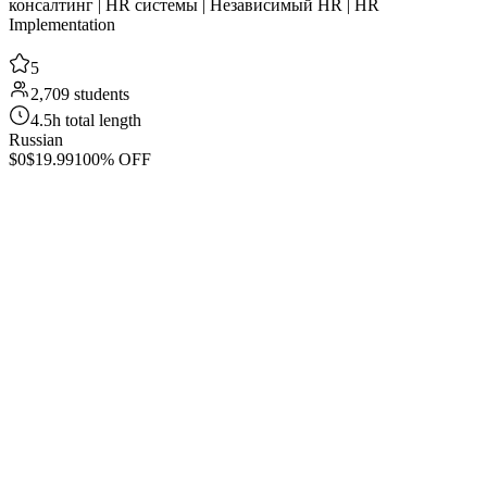
консалтинг | HR системы | Независимый HR | HR
Implementation
5
2,709 students
4.5h total length
Russian
$0
$19.99
100% OFF