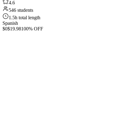
4.6
546 students
1.5h total length
Spanish
$0
$19.98
100% OFF