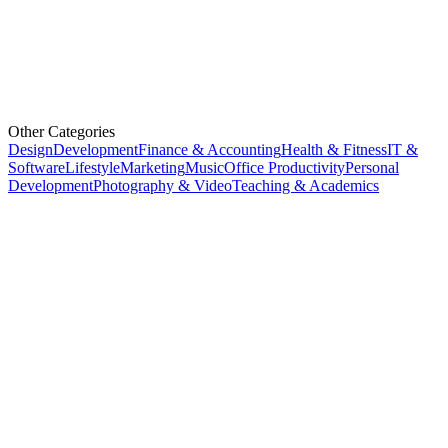
Other Categories
Design
Development
Finance & Accounting
Health & Fitness
IT &
Software
Lifestyle
Marketing
Music
Office Productivity
Personal
Development
Photography & Video
Teaching & Academics