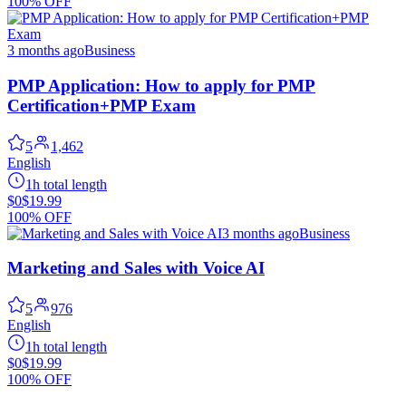
100% OFF
3 months ago
Business
PMP Application: How to apply for PMP
Certification+PMP Exam
5
1,462
English
1h total length
$0
$19.99
100% OFF
3 months ago
Business
Marketing and Sales with Voice AI
5
976
English
1h total length
$0
$19.99
100% OFF