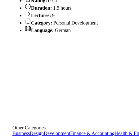
Rating:
0 / 5
Duration:
1.5 hours
Lectures:
9
Category:
Personal Development
Language:
German
Other Categories
Business
Design
Development
Finance & Accounting
Health & Fi