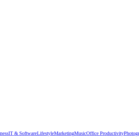
tness
IT & Software
Lifestyle
Marketing
Music
Office Productivity
Photog