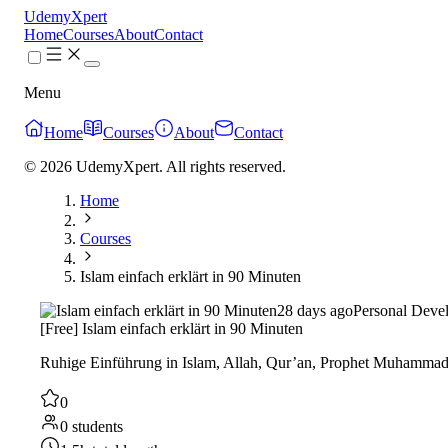
UdemyXpert
Home
Courses
About
Contact
Menu
Home
Courses
About
Contact
© 2026 UdemyXpert. All rights reserved.
Home
Courses
Islam einfach erklärt in 90 Minuten
28 days ago
Personal Deve
[Free] Islam einfach erklärt in 90 Minuten
Ruhige Einführung in Islam, Allah, Qur’an, Prophet Muhammad 
0
0 students