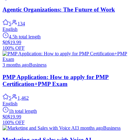
Agentic Organizations: The Future of Work
5
134
English
4.5h total length
$0
$19.99
100% OFF
3 months ago
Business
PMP Application: How to apply for PMP
Certification+PMP Exam
5
1,462
English
1h total length
$0
$19.99
100% OFF
3 months ago
Business
Marketing and Sales with Voice AI