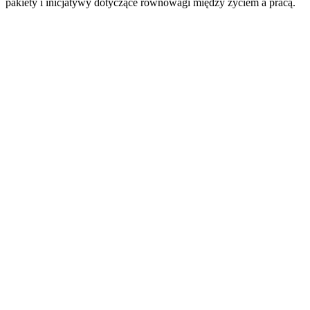
pakiety i inicjatywy dotyczące równowagi między życiem a pracą.