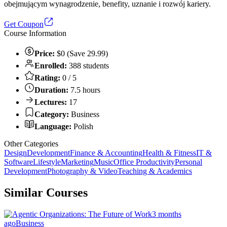
obejmującym wynagrodzenie, benefity, uznanie i rozwój kariery.
Get Coupon
Course Information
Price:
$0 (Save 29.99)
Enrolled:
388 students
Rating:
0 / 5
Duration:
7.5 hours
Lectures:
17
Category:
Business
Language:
Polish
Other Categories
Design
Development
Finance & Accounting
Health & Fitness
IT &
Software
Lifestyle
Marketing
Music
Office Productivity
Personal
Development
Photography & Video
Teaching & Academics
Similar Courses
3 months
ago
Business