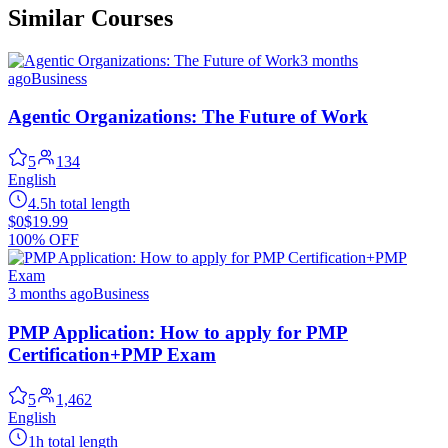
Similar Courses
3 months
ago
Business
Agentic Organizations: The Future of Work
5
134
English
4.5h total length
$0
$19.99
100% OFF
3 months ago
Business
PMP Application: How to apply for PMP
Certification+PMP Exam
5
1,462
English
1h total length