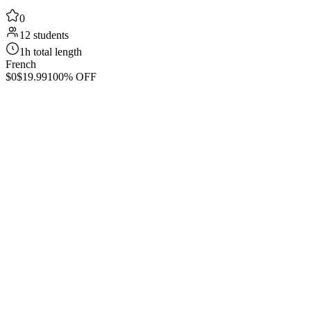
0
12 students
1h total length
French
$0
$19.99
100% OFF