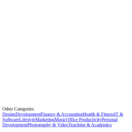
Other Categories
Design
Development
Finance & Accounting
Health & Fitness
IT &
Software
Lifestyle
Marketing
Music
Office Productivity
Personal
Development
Photography & Video
Teaching & Academics