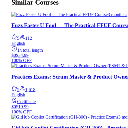
Similar Courses
3 months a
Fuzz Faster U Fool — The Practical FFUF Cours
5
112
English
1h total length
$0
$34.99
100% OFF
Practices Exams: Scrum Master & Product Own
5
1,618
English
Certificate
$0
$19.99
100% OFF
3 mo
GitHub Copilot Certification (GH-300) - Practic