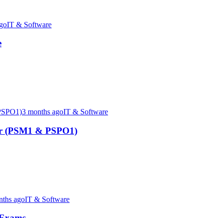
go
IT & Software
e
3 months ago
IT & Software
er (PSM1 & PSPO1)
nths ago
IT & Software
e Exams