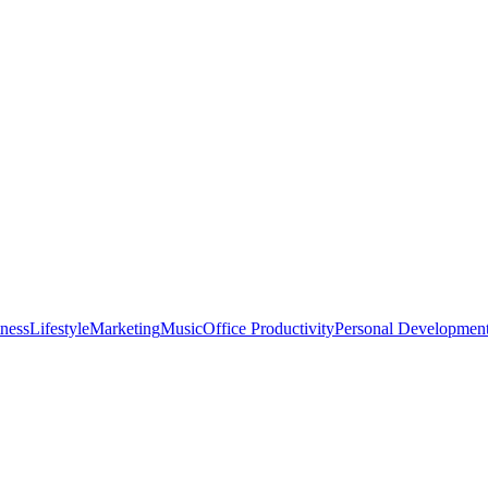
tness
Lifestyle
Marketing
Music
Office Productivity
Personal Developmen