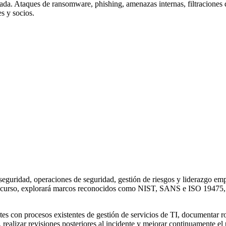
rada. Ataques de ransomware, phishing, amenazas internas, filtraciones
es y socios.
rseguridad, operaciones de seguridad, gestión de riesgos y liderazgo em
del curso, explorará marcos reconocidos como NIST, SANS e ISO 19475, 
s con procesos existentes de gestión de servicios de TI, documentar role
 realizar revisiones posteriores al incidente y mejorar continuamente el