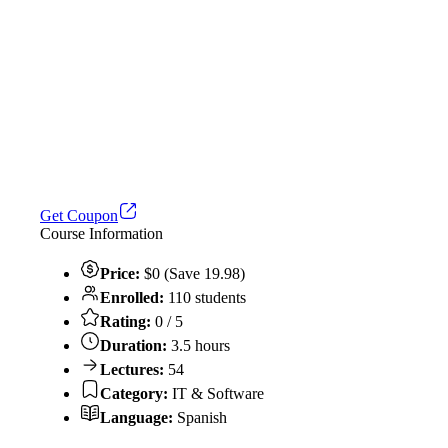
Get Coupon
Course Information
Price:
$0 (Save 19.98)
Enrolled:
110 students
Rating:
0 / 5
Duration:
3.5 hours
Lectures:
54
Category:
IT & Software
Language:
Spanish