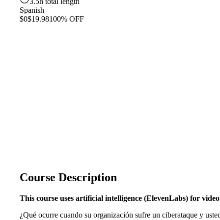
3.5h total length
Spanish
$0
$19.98
100% OFF
Course Description
This course uses artificial intelligence (ElevenLabs) for vide
¿Qué ocurre cuando su organización sufre un ciberataque y usted 