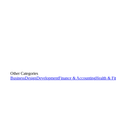
Other Categories
Business
Design
Development
Finance & Accounting
Health & Fi