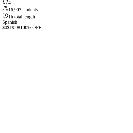
4
16,903 students
1h total length
Spanish
$0
$19.98
100% OFF