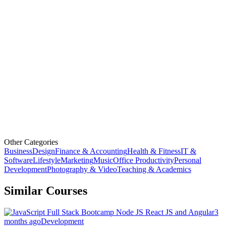
Other Categories
Business
Design
Finance & Accounting
Health & Fitness
IT &
Software
Lifestyle
Marketing
Music
Office Productivity
Personal
Development
Photography & Video
Teaching & Academics
Similar Courses
3
months ago
Development