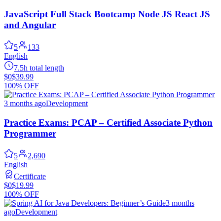
JavaScript Full Stack Bootcamp Node JS React JS
and Angular
5
133
English
7.5h total length
$0
$39.99
100% OFF
3 months ago
Development
Practice Exams: PCAP – Certified Associate Python
Programmer
5
2,690
English
Certificate
$0
$19.99
100% OFF
3 months
ago
Development