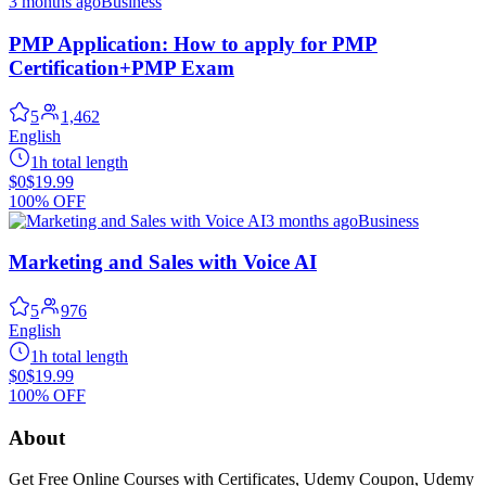
3 months ago
Business
PMP Application: How to apply for PMP
Certification+PMP Exam
5
1,462
English
1h total length
$0
$19.99
100% OFF
3 months ago
Business
Marketing and Sales with Voice AI
5
976
English
1h total length
$0
$19.99
100% OFF
About
Get Free Online Courses with Certificates, Udemy Coupon, Udemy