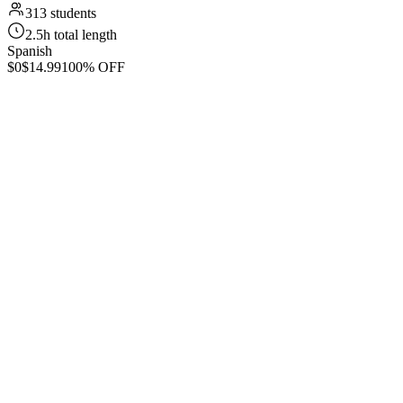
313 students
2.5h total length
Spanish
$0
$14.99
100% OFF