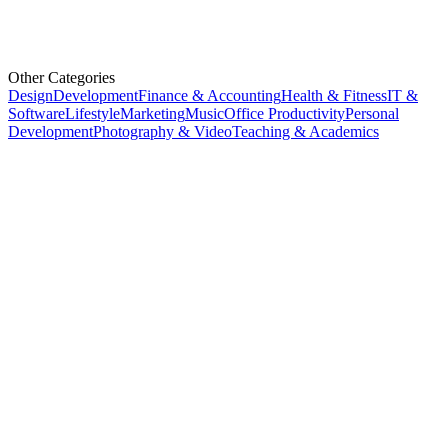
Other Categories
Design
Development
Finance & Accounting
Health & Fitness
IT &
Software
Lifestyle
Marketing
Music
Office Productivity
Personal
Development
Photography & Video
Teaching & Academics