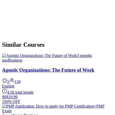
Similar Courses
3 months
ago
Business
Agentic Organizations: The Future of Work
5
134
English
4.5h total length
$0
$19.99
100% OFF