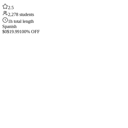
2.5
2,278 students
1h total length
Spanish
$0
$19.99
100% OFF