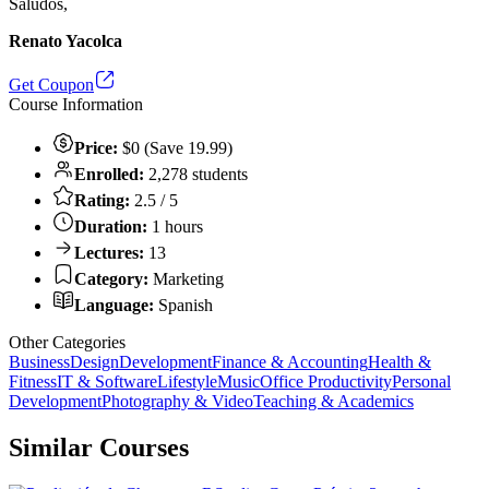
Saludos,
Renato Yacolca
Get Coupon
Course Information
Price:
$0 (Save 19.99)
Enrolled:
2,278 students
Rating:
2.5 / 5
Duration:
1 hours
Lectures:
13
Category:
Marketing
Language:
Spanish
Other Categories
Business
Design
Development
Finance & Accounting
Health &
Fitness
IT & Software
Lifestyle
Music
Office Productivity
Personal
Development
Photography & Video
Teaching & Academics
Similar Courses