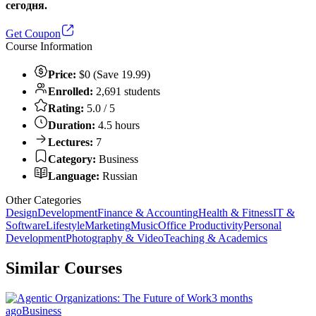
сегодня.
Get Coupon
Course Information
Price:
$0 (Save 19.99)
Enrolled:
2,691 students
Rating:
5.0 / 5
Duration:
4.5 hours
Lectures:
7
Category:
Business
Language:
Russian
Other Categories
Design
Development
Finance & Accounting
Health & Fitness
IT &
Software
Lifestyle
Marketing
Music
Office Productivity
Personal
Development
Photography & Video
Teaching & Academics
Similar Courses
3 months
ago
Business