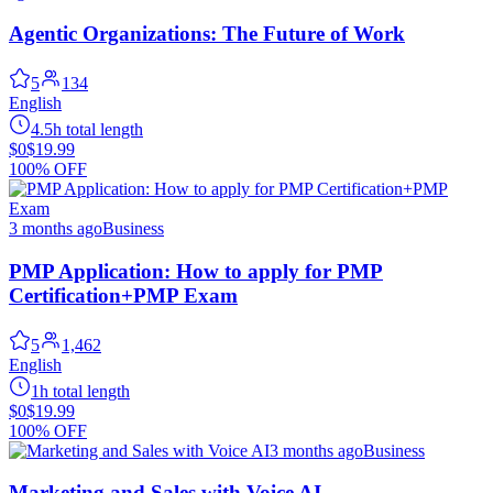
Agentic Organizations: The Future of Work
5
134
English
4.5h total length
$0
$19.99
100% OFF
3 months ago
Business
PMP Application: How to apply for PMP
Certification+PMP Exam
5
1,462
English
1h total length
$0
$19.99
100% OFF
3 months ago
Business
Marketing and Sales with Voice AI