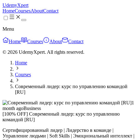
UdemyXpert
Home
Courses
About
Contact
Menu
Home
Courses
About
Contact
© 2026 UdemyXpert. All rights reserved.
Home
Courses
Современный лидер: курс по управлению командой
[RU]
1
month ago
Business
[100% OFF] Современный лидер: курс по управлению
командой [RU]
Сертифицированный лидер | Лидерство в команде |
Управление людьми | Soft Skills | Эмоциональный интеллект |