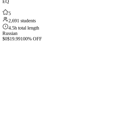
EQ
5
2,691 students
4.5h total length
Russian
$0
$19.99
100% OFF