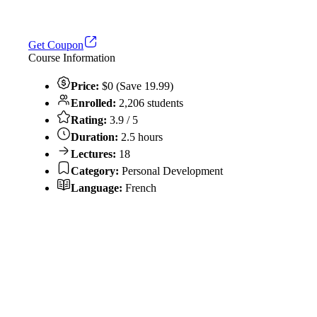
Get Coupon
Course Information
Price:
$0 (Save 19.99)
Enrolled:
2,206 students
Rating:
3.9 / 5
Duration:
2.5 hours
Lectures:
18
Category:
Personal Development
Language:
French