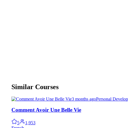
Similar Courses
3 months ago
Personal Develo
Comment Avoir Une Belle Vie
5
1,953
French