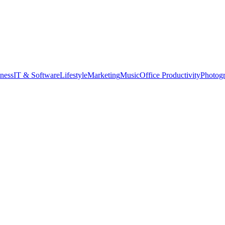
tness
IT & Software
Lifestyle
Marketing
Music
Office Productivity
Photog