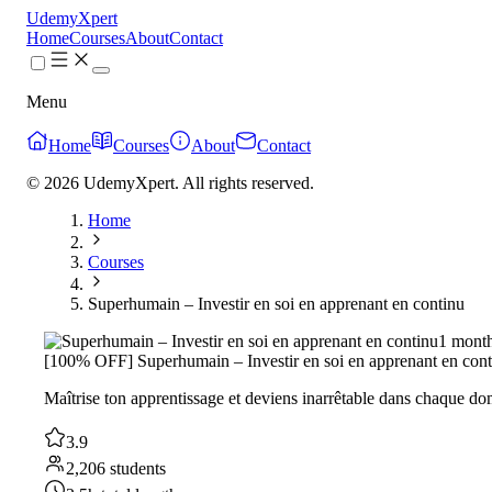
UdemyXpert
Home
Courses
About
Contact
Menu
Home
Courses
About
Contact
© 2026 UdemyXpert. All rights reserved.
Home
Courses
Superhumain – Investir en soi en apprenant en continu
1 mont
[100% OFF] Superhumain – Investir en soi en apprenant en cont
Maîtrise ton apprentissage et deviens inarrêtable dans chaque do
3.9
2,206 students