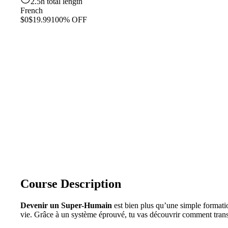
2.5h total length
French
$0
$19.99
100% OFF
Course Description
Devenir un Super-Humain
est bien plus qu’une simple formatio
vie. Grâce à un système éprouvé, tu vas découvrir comment transf